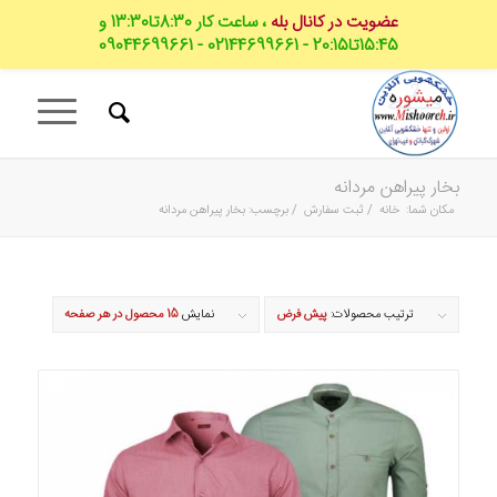
عضویت در کانال بله
، ساعت کار 8:30تا13:30 و
15:45تا20:15 - 02144699661 - 09044699661
بخار پیراهن مردانه
مکان شما:
خانه
/
ثبت سفارش
/
برچسب: بخار پیراهن مردانه
ترتیب محصولات:
پیش فرض
نمایش
15 محصول در هر صفحه