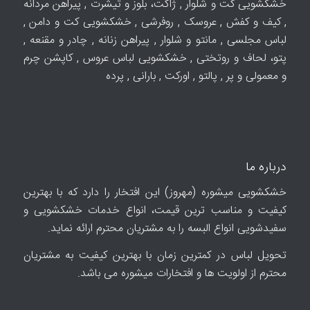
خشکشویی کت و شلوار , ژاکت، بلوز و تیشرت , پیراهن مردانه
, کیف و کفش , عروسک , روفرشی , خشکشویی کت و دامن ,
لباس مجلسی , مانتو و شلوار , پیراهن زنانه , چادر و مقنعه ,
پتو، لحاف و روتختی , خشکشویی لباس عروس , کاپشن چرم
و معمولی و پر , پالتو , اورکت , بارانی , پرده
درباره ما
خشکشویی میشوره (مهروز) این افتخار را دارد که با بهترین
کیفیت و مناسب ترین قیمت، انواع خدمات خشکشویی و
سفیدشویی انواع البسه را به مشتریان محترم ارائه نماید.
تحویل لباس در کمترین زمان با بهترین کیفیت به مشتریان
محترم از اولویت ها و افتخارات میشوره می باشد.