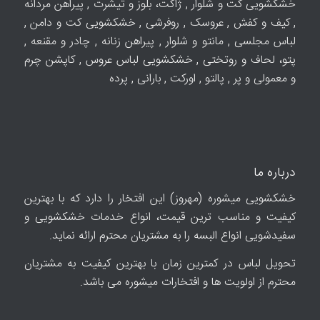
خشکشویی کت و شلوار , ژاکت، بلوز و تیشرت , پیراهن مردانه
, کیف و کفش , عروسک , روفرشی , خشکشویی کت و دامن ,
لباس مجلسی , مانتو و شلوار , پیراهن زنانه , چادر و مقنعه ,
پتو، لحاف و روتختی , خشکشویی لباس عروس , کاپشن چرم
و معمولی و پر , پالتو , اورکت , بارانی , پرده
درباره ما
خشکشویی میشوره (مهروز) این افتخار را دارد که با بهترین
کیفیت و مناسب ترین قیمت، انواع خدمات خشکشویی و
سفیدشویی انواع البسه را به مشتریان محترم ارائه نماید.
تحویل لباس در کمترین زمان با بهترین کیفیت به مشتریان
محترم از اولویت ها و افتخارات میشوره می باشد.