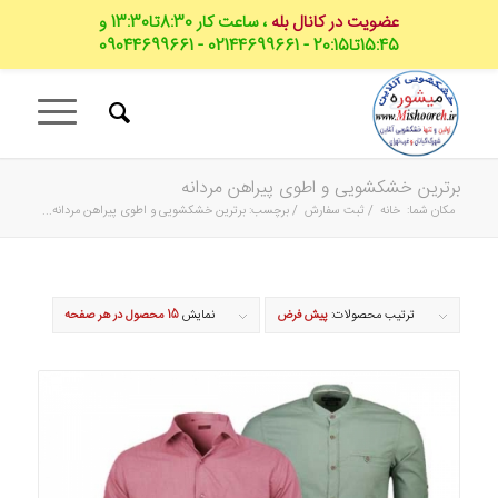
عضویت در کانال بله
، ساعت کار 8:30تا13:30 و
15:45تا20:15 - 02144699661 - 09044699661
برترین خشکشویی و اطوی پیراهن مردانه
مکان شما:
خانه
/
ثبت سفارش
/
برچسب: برترین خشکشویی و اطوی پیراهن مردانه...
ترتیب محصولات:
پیش فرض
نمایش
15 محصول در هر صفحه