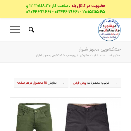
عضویت در کانال بله
، ساعت کار 8:30تا13:30 و
15:45تا20:15 - 02144699661 - 09044699661
خشکشویی مجهز شلوار
مکان شما:
خانه
/
ثبت سفارش
/
برچسب: خشکشویی مجهز شلوار
ترتیب محصولات:
پیش فرض
نمایش
15 محصول در هر صفحه