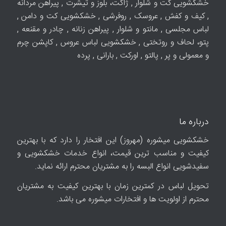
خشکشویی کت و شلوار , ژاکت، بلوز و تیشرت , پیراهن مردانه
, کیف و کفش , عروسک , روفرشی , خشکشویی کت و دامن ,
لباس مجلسی , مانتو و شلوار , پیراهن زنانه , چادر و مقنعه ,
پتو، لحاف و روتختی , خشکشویی لباس عروس , کاپشن چرم
و معمولی و پر , پالتو , اورکت , بارانی , پرده
درباره ما
خشکشویی میشوره (مهروز) این افتخار را دارد که با بهترین
کیفیت و مناسب ترین قیمت، انواع خدمات خشکشویی و
سفیدشویی انواع البسه را به مشتریان محترم ارائه نماید.
تحویل لباس در کمترین زمان با بهترین کیفیت به مشتریان
محترم از اولویت ها و افتخارات میشوره می باشد.