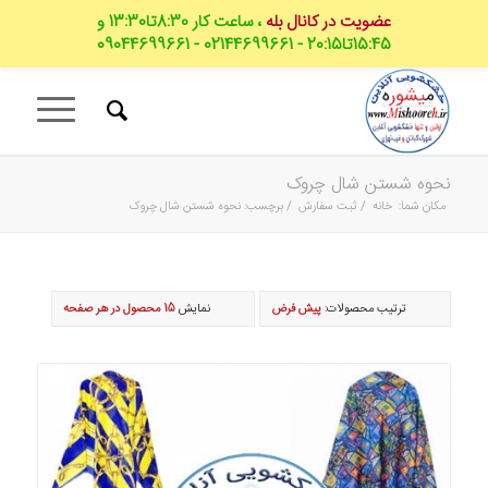
عضویت در کانال بله
، ساعت کار 8:30تا13:30 و
15:45تا20:15 - 02144699661 - 09044699661
نحوه شستن شال چروک
مکان شما:
خانه
/
ثبت سفارش
/
برچسب: نحوه شستن شال چروک
ترتیب محصولات:
پیش فرض
نمایش
15 محصول در هر صفحه