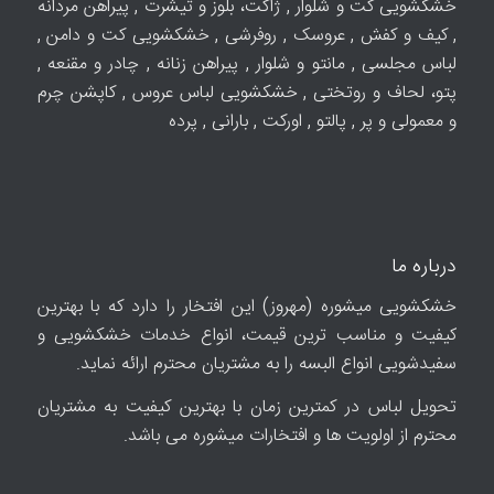
خشکشویی کت و شلوار , ژاکت، بلوز و تیشرت , پیراهن مردانه
, کیف و کفش , عروسک , روفرشی , خشکشویی کت و دامن ,
لباس مجلسی , مانتو و شلوار , پیراهن زنانه , چادر و مقنعه ,
پتو، لحاف و روتختی , خشکشویی لباس عروس , کاپشن چرم
و معمولی و پر , پالتو , اورکت , بارانی , پرده
درباره ما
خشکشویی میشوره (مهروز) این افتخار را دارد که با بهترین
کیفیت و مناسب ترین قیمت، انواع خدمات خشکشویی و
سفیدشویی انواع البسه را به مشتریان محترم ارائه نماید.
تحویل لباس در کمترین زمان با بهترین کیفیت به مشتریان
محترم از اولویت ها و افتخارات میشوره می باشد.