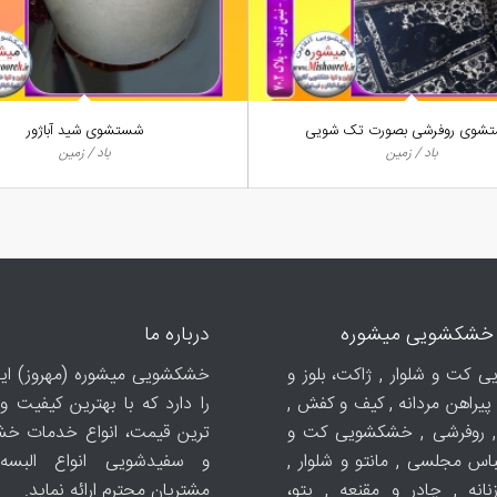
شوی روفرشی بصورت تک شویی
شستشوی شید آباژور
باد / زمین
باد / زمین
خشکشویی میشوره
درباره ما
کت و شلوار , ژاکت، بلوز و
خشکشویی میشوره (مهروز) این
پیراهن مردانه , کیف و کفش ,
را دارد که با بهترین کیفیت 
 روفرشی , خشکشویی کت و
ترین قیمت، انواع خدمات خ
باس مجلسی , مانتو و شلوار ,
و سفیدشویی انواع البسه
نانه , چادر و مقنعه , پتو،
مشتریان محترم ارائه نماید.