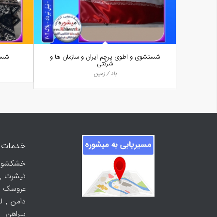
شستشوی و اطوی پرچم ایران و سازمان ها و
شست
شرکتی
باد / زمین
خدمات 
خشکشویی 
تیشرت , 
عروسک ,
دامن , ل
پیراهن ز