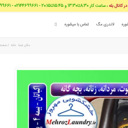
 کانال بله
، ساعت کار 8:30تا13:30 و 15:45تا20:15 - 02144699661 - 09044699661
وره
لاندری مگ
تماس با میشوره
مکان شما:
خانه
/
صفحه 