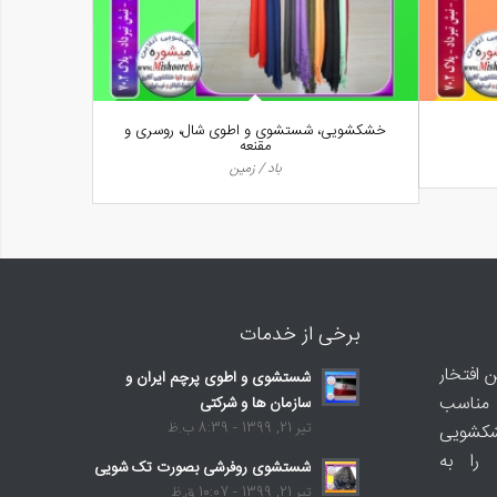
خشکشویی، شستشوی و اطوی شال، روسری و
مقنعه
باد / زمین
برخی از خدمات
 افتخار
شستشوی و اطوی پرچم ایران و
و مناسب
سازمان ها و شرکتی
تیر 21, 1399 - 8:39 ب.ظ
شکشویی
 را به
شستشوی روفرشی بصورت تک شویی
تیر 21, 1399 - 10:07 ق.ظ