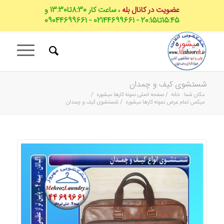
عضویت در کانال بله
، ساعت کار 8:30تا13:30 و
15:45تا20:15 - 02144699661 - 09044699661
شستشوی کیف و چمدان
مکان شما:
خانه
/
صفحه اصلی نمونه کارها میشوره
/
میکس تمام عرض نمونه کارها میشوره
/
شستشوی کیف و چمدان