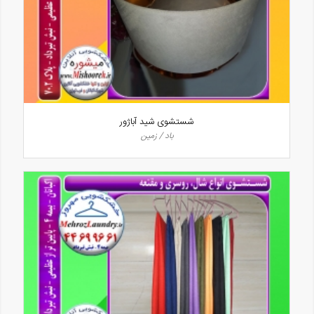
شستشوی شید آباژور
باد / زمین