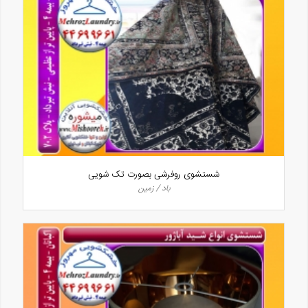
شستشوی روفرشی بصورت تک شویی
باد / زمین